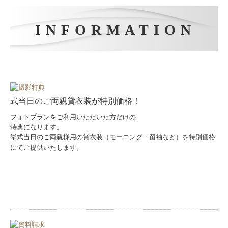
B-PLACE B
i
B
〒811-0125福岡県糟屋郡新宮町三代西1-1-1
TEL
092-963-2400
営業時間 10:00-19:00
定休日 毎週火曜日/第一水曜日
公共交通機関でお越しの方
JR福工大前駅より徒歩約２０分
西鉄バス停「夜臼」より徒歩1分
お車でお越しの方
無料駐車場完備