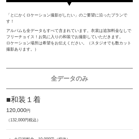
アルバムも全データもすべて含まれています。衣裳は追加料金なしで
来館予約
フリーチョイス！お気に入りの和装でお撮影していただきます。
ロケーション場所は希望をお伝えください。（スタジオでも数カット
資料請求
撮影あります。）
About BiB
BiBこどもフォトスタジオ
全データのみ
BiB成人式・卒業写真館
■和装１着
BiB貸衣装
120,000
円
BiB総合案内
（132,000円税込）
プライバシーポリシー
土日祝料金 10,000円（税抜）
キャンペーン
50カット程度
全データ画像補正あり
Summerロケーション
アルバムなし