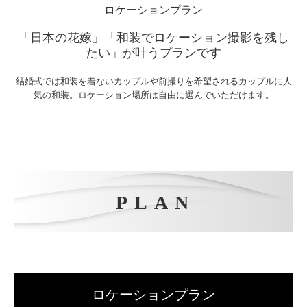
和装ロケーション撮影
結婚式では和装を着ないカップルや前撮りを希望されるカップルに人
気の和装。ロケーション場所は自由に選んでいただけます。
洋装ロケーション撮影
沖縄フォトウエディング
ロケーションフォトギャラリー
PLAN
衣装レンタル
衣裳ギャラリー
ウェディングドレスギャラリー
カラードレスギャラリー
ロケーションプラン
和装（打掛）ギャラリー
「とにかくロケーション撮影がしたい」のご要望に沿ったプランで
お問い合わせ
す！