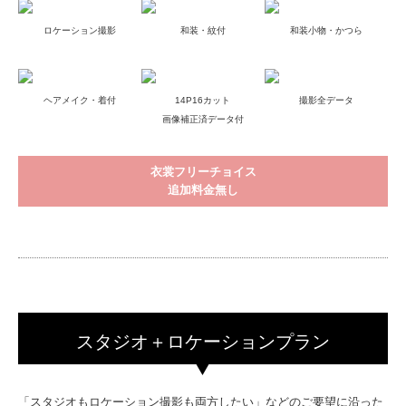
ヘアメイク・着付
14P16カット
撮影全データ
画像補正済データ付
衣裳フリーチョイス
追加料金無し
スタジオ＋ロケーションプラン
「スタジオもロケーション撮影も両方したい」などのご要望に沿った
プランです！
アルバムに収録されたカットは画像補正済のデータでのお渡しになり
ます。また、アルバムに入れるカットはご自宅でゆっくり選んでいた