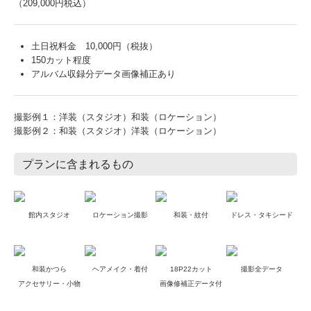
（209,000円税込）
土日祝料金 10,000円（税抜）
150カット程度
アルバム収録分データ画像補正あり
撮影例１：洋装（スタジオ）和装（ロケーション）
撮影例２：和装（スタジオ）洋装（ロケーション）
プランに含まれるもの
館内スタジオ
ロケーション撮影
和装・紋付
ドレス・タキシード
和装かつら
ヘアメイク・着付
18P22カット
撮影全データ
アクセサリー・小物
画像修補正データ付