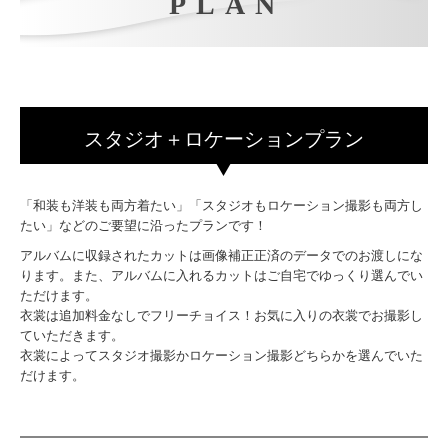
PLAN
来館予約
資料請求
About BiB
スタジオ＋ロケーションプラン
BiBこどもフォトスタジオ
BiB成人式・卒業写真館
「和装も洋装も両方着たい」「スタジオもロケーション撮影も両方し
たい」などのご要望に沿ったプランです！
BiB貸衣装
アルバムに収録されたカットは画像補正正済のデータでのお渡しにな
ります。また、アルバムに入れるカットはご自宅でゆっくり選んでい
BiB総合案内
ただけます。
衣裳は追加料金なしでフリーチョイス！お気に入りの衣裳でお撮影し
プライバシーポリシー
ていただきます。
衣裳によってスタジオ撮影かロケーション撮影どちらかを選んでいた
だけます。
キャンペーン
Summerロケーション