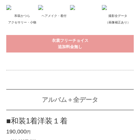
和装かつら
ヘアメイク・着付
撮影全データ
アクセサリー・小物
（画像補正あり）
衣裳フリーチョイス
追加料金無し
アルバム＋全データ
■和装1着洋装１着
190,000
円