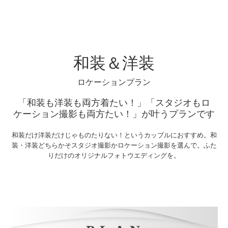
和装ロケーション撮影
洋装ロケーション撮影
和装＆洋装
沖縄フォトウエディング
ロケーションプラン
ロケーションフォトギャラリー
「和装も洋装も両方着たい！」「スタジオもロ
衣装レンタル
ケーション撮影も両方たい！」が叶うプランです
衣裳ギャラリー
和装だけ洋装だけじゃものたりない！というカップルにおすすめ。和
装・洋装どちらかそスタジオ撮影かロケーション撮影を選んで。ふた
ウェディングドレスギャラリー
りだけのオリジナルフォトウエディングを。
カラードレスギャラリー
和装（打掛）ギャラリー
お問い合わせ